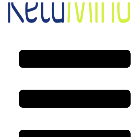
דלג
לתוכן