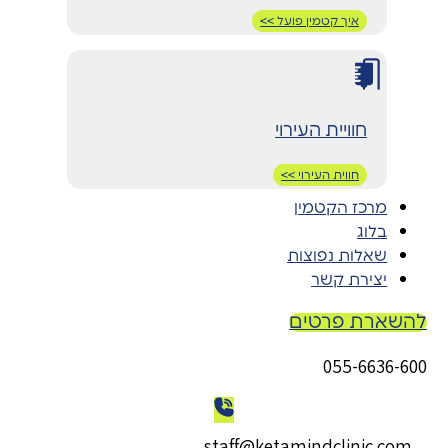
איך קטמין פועל >>
חוויית העירוי
חווית העירוי >>
מרכז הקטמין
בלוג
שאלות נפוצות
יצירת קשר
להשארת פרטים
055-6636-600
staff@ketamindclinic.com