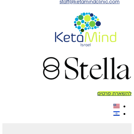
staff@ketamindclinic.com
להשארת פרטים