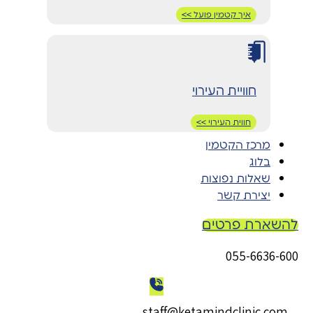
איך קטמין פועל >>
חוויית העירוי
חווית העירוי >>
מרכז הקטמין
בלוג
שאלות נפוצות
יצירת קשר
להשארת פרטים
055-6636-600
staff@ketamindclinic.com