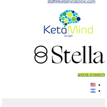
staff@ketamindclinic.com
להשארת פרטים