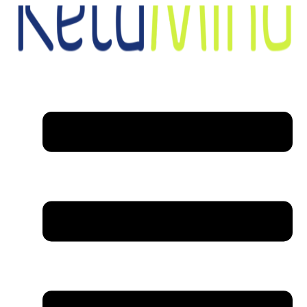
דלג
לתוכן