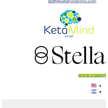
staff@ketamindclinic.com
להשארת פרטים