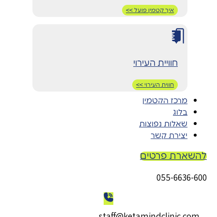
איך קטמין פועל >>
חוויית העירוי
חווית העירוי >>
מרכז הקטמין
בלוג
שאלות נפוצות
יצירת קשר
להשארת פרטים
055-6636-600
staff@ketamindclinic.com