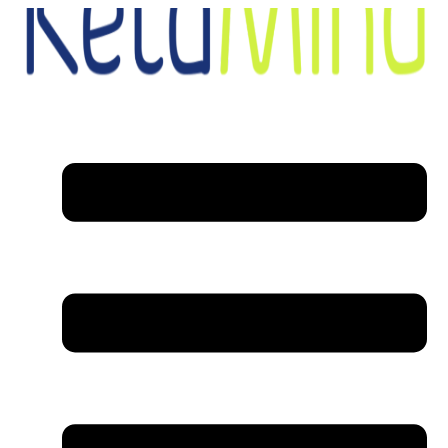
דלג
לתוכן