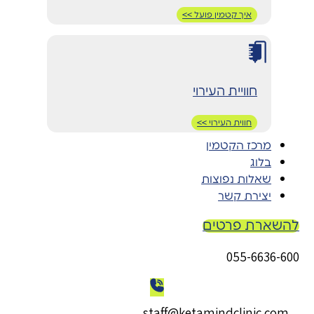
איך קטמין פועל >>
חוויית העירוי
חווית העירוי >>
מרכז הקטמין
בלוג
שאלות נפוצות
יצירת קשר
להשארת פרטים
055-6636-600
staff@ketamindclinic.com