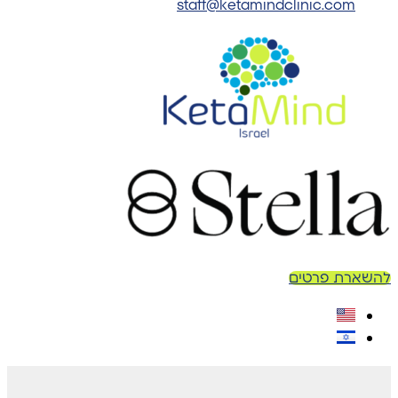
staff@ketamindclinic.com
להשארת פרטים