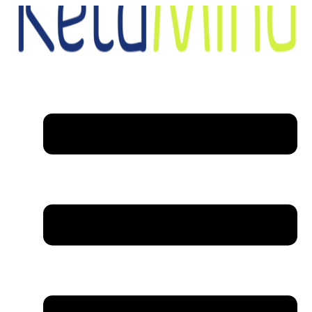
דלג
לתוכן