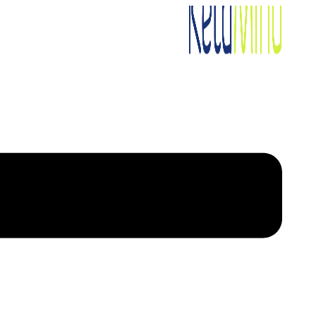
דלג
לתוכן